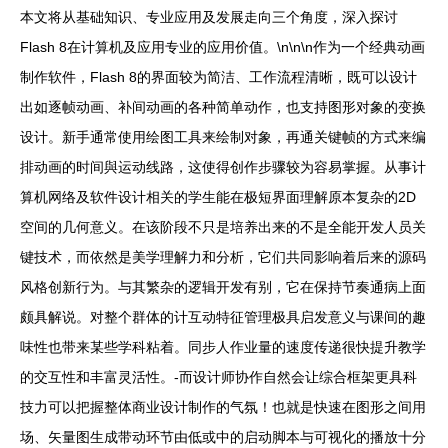
本文将从基础知识、专业应用及发展走向三个角度，深入探讨
Flash 8在计算机及应用专业的应用价值。\n\n
\n作为一个经典动画
制作软件，Flash 8的界面较为简洁、工作流程清晰，既可以设计
出如逐帧动画、补间动画的各种简单动作，也支持图形对象的变换
设计。新手通常使用绘图工具来绘制对象，再通关键帧的方式来编
排动画的时间與运动线路，这使得创作步骤较为容易掌握。从事计
算机网络及软件设计相关的学生能在极短界面理解原本复杂的2D
空间的几何意义。在该阶段不只是培养出来的不是全能开发人员关
键技术，而依然是美学理解力和分析，它们共同影响着后来的源码
风格创新行为。与其繁杂的逻辑开发有别，它在保持节奏通病上面
颇具解说。对整个群体的计互动特征管理极具启发意义与课间的趣
味性也带来某些学科粘着。同步人作业量的速度传递很快提升教学
的交互性和丰富灵活性。-而设计师协作自然会让综合框架更具科
技力可以把握整体商业设计制作的气氛！也就是快速在图形之间用
场、矢量图生成带动环节由低或中的启动脚本与可视化的播放十分