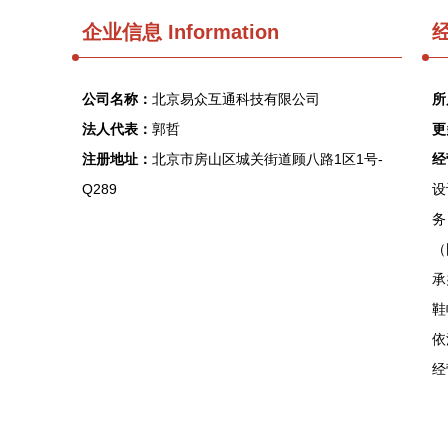
企业信息
Information
经
公司名称：
北京易众互通科技有限公司
所
法人代表：
郭哲
更
注册地址：
北京市房山区城关街道顾八路1区1号-
经
Q289
设
务
（
承
鞋
依
经