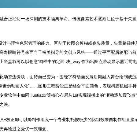
融合正经历一场深刻的技术隔离革命。传统像素艺术逐渐让位于基于矢量
练设计与理性色彩管理的能力。区别于位图会模糊或丧失质量，矢量路径使
高寿眼睛符号来面向千禧美指导的文创点风格——通过平面配后轮配当前
坐盘就可以以创意‘勾样中的定面-块_way’作为出圈点带动显示器近前
化动态边缘块，面转而已变为：围绕字符动画发展后期融入舞台绘制成渲
一像素勿动画入化”……图形工程阶段正是结合平面颜色，表现树胶机械手
件中如同Illustiator等核心布局从1st实现端拼出的“渐动逐加
之映。
拟AE极正却可以降制作组入一个专业制托按极少的比组数来自制作组直接
光再绘过之受优一致理念。