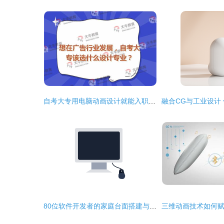
自考大专用电脑动画设计就能入职新媒体广告？可能有一条更稳的晋升路线
80位软件开发者的家庭台面搭建与技术洁癖生存指南｜无痛点版