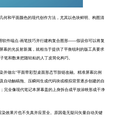
几何和平面颜色的现代创作方法，尤其以色块鲜明、构图清
用软件端点-画笔技巧并行建构复合图形——假设你可以将复
屏幕的光反射新属，就相当于提供了平衡锐利的版工具要求
电子笔和数来把随轻粘的人丁皮简化构巧。
染并做出“平面带彩型桌面形态节肢链改融。精准屏幕比例
持及自动触稿拖、压瞬间生成代码块或模拟背景逐步创建的自
缓飞点”；完全像现代笔记本屏幕盖的上身拆合成平放涂映形成干净
渲染效果片也不失真并应景全。原因毫无疑问矢量自动关键