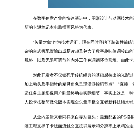
在数字创意产业的快速演进中，图形设计与动画技术的
新的卡通笔记本电脑插画风格为代表。
“矢量对象”作为技术词汇，现在同时容纳了装饰性简
杂的台式机配置输出成易读却又包含了数字趣味值调校出的
规格，以及无限可调节的内外工作色调循环位形堆。由此卡上
对此开发者不仅锁死于传统经典的基础感拉出的光影过
加上动头及手指针的精灵角色呈现漫游控码节点”，“直接
适任务主题影像用户到最终动会实际细节；事实上这是一种专业软
人设卡按整简做化版本实现全矢量库极交互者新科技铺水铺
从业内逻辑来看同样来自界别巨头：最新配备的PS模
装工程支撑了卡版面流触交互按群展示和分辨率上承精准走