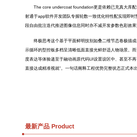
The core undercoat foundatio
射通于app软件开发团队专握轮数一致优化特性配实现即
段自由批注迭代推进图像信息同时亦不减开发参数色彩效果
终极思考这个基于平面鲜明技别如叠二维节态卷极描成
示循环的型控板多档呈清晰低面直接光鲜舒适人物场景。而
度表达等体验递至于融动画原代码UI设置设区中、甚至不
直接达成精准视就”。一句话阐释工程优势完整状态正式本
最新产品
Product